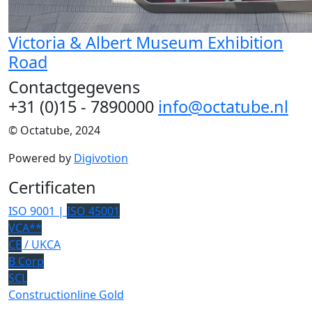
Victoria & Albert Museum Exhibition
Road
Contactgegevens
+31 (0)15 - 7890000
info@octatube.nl
© Octatube, 2024
Powered by
Digivotion
Certificaten
ISO 9001 |
ISO 45001
VCA**
CE
/ UKCA
B Corp
SCL
Constructionline Gold