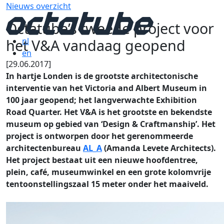
Nieuws overzicht
Octatube’s tweede project voor
het V&A vandaag geopend
nl
en
[29.06.2017]
In hartje Londen is de grootste architectonische
interventie van het Victoria and Albert Museum in
100 jaar geopend; het langverwachte Exhibition
Road Quarter. Het V&A is het grootste en bekendste
museum op gebied van ‘Design & Craftmanship’. Het
project is ontworpen door het gerenommeerde
architectenbureau
AL_A
(Amanda Levete Architects).
Het project bestaat uit een nieuwe hoofdentree,
plein, café, museumwinkel en een grote kolomvrije
tentoonstellingszaal 15 meter onder het maaiveld.