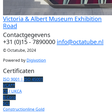
Victoria & Albert Museum Exhibition
Road
Contactgegevens
+31 (0)15 - 7890000
info@octatube.nl
© Octatube, 2024
Powered by
Digivotion
Certificaten
ISO 9001 |
ISO 45001
VCA**
CE
/ UKCA
B Corp
SCL
Constructionline Gold