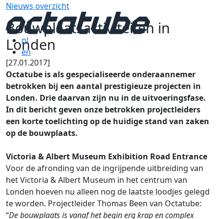
Nieuws overzicht
Bouwplaatsactiviteiten in
Londen
nl
en
[27.01.2017]
Octatube is als gespecialiseerde onderaannemer
betrokken bij een aantal prestigieuze projecten in
Londen. Drie daarvan zijn nu in de uitvoeringsfase.
In dit bericht geven onze betrokken projectleiders
een korte toelichting op de huidige stand van zaken
op de bouwplaats.
Victoria & Albert Museum Exhibition Road Entrance
Voor de afronding van de ingrijpende uitbreiding van
het Victoria & Albert Museum in het centrum van
Londen hoeven nu alleen nog de laatste loodjes gelegd
te worden. Projectleider Thomas Been van Octatube:
“
De bouwplaats is vanaf het begin erg krap en complex