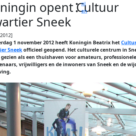
ningin opent Cultuur
nl
en
artier Sneek
.2012]
rdag 1 november 2012 heeft Koningin Beatrix het
Cultu
ier Sneek
officieel geopend. Het culturele centrum in Sn
 gezien als een thuishaven voor amateurs, professionel
naars, vrijwilligers en de inwoners van Sneek en de wij
ing.