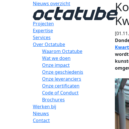
Ko
Nieuws overzicht
Kw
Projecten
Expertise
[01.11
Services
Donde
Over Octatube
Kwart
Waarom Octatube
wordt
Wat we doen
kunste
Onze impact
omgev
Onze geschiedenis
Onze leveranciers
Onze certificaten
Code of Conduct
Brochures
Werken bij
Nieuws
Contact