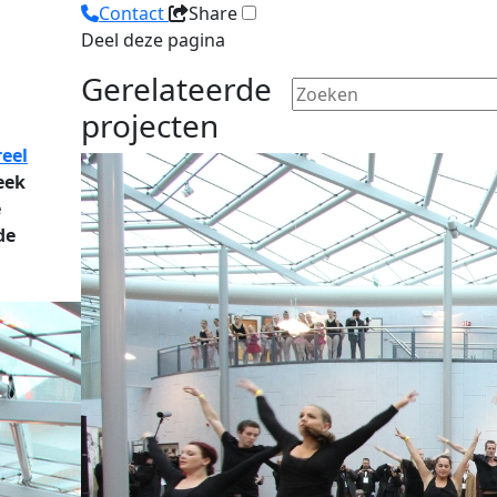
Contact
Share
Deel deze pagina
Gerelateerde
projecten
reel
eek
e
de