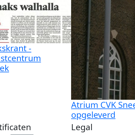
kskrant -
stcentrum
ek
Atrium CVK Sne
opgeleverd
tificaten
Legal