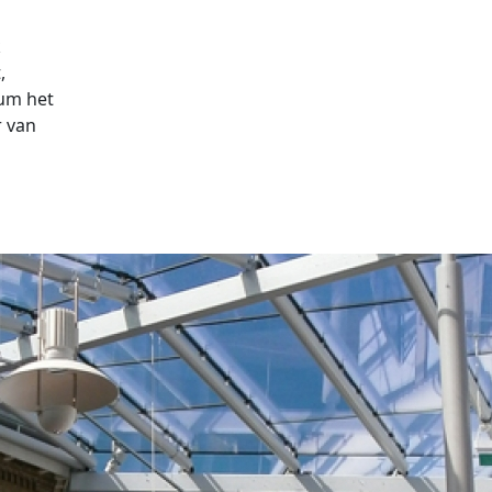
k
,
um het
r van