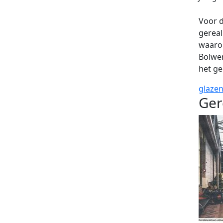
Voor d
gereal
waaro
Bolwer
het g
glazen
Ger