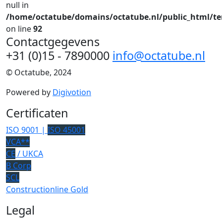
null in
/home/octatube/domains/octatube.nl/public_html/te
on line
92
Contactgegevens
+31 (0)15 - 7890000
info@octatube.nl
© Octatube, 2024
Powered by
Digivotion
Certificaten
ISO 9001 |
ISO 45001
VCA**
CE
/ UKCA
B Corp
SCL
Constructionline Gold
Legal