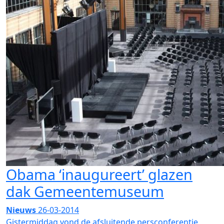
Obama ‘inaugureert’ glazen
dak Gemeentemuseum
Nieuws
26-03-2014
Gistermiddag vond de afsluitende persconferentie