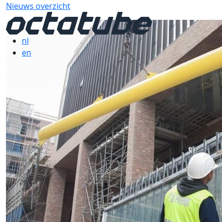
Nieuws overzicht
nl
en