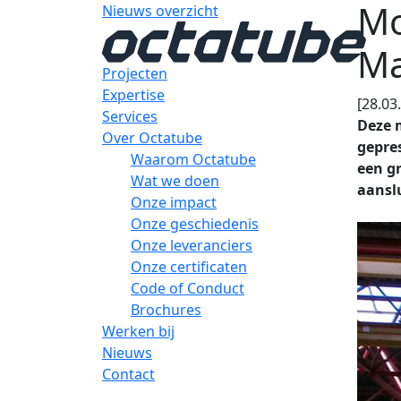
Mo
Nieuws overzicht
Ma
Projecten
Expertise
[28.03
Services
Deze 
Over Octatube
gepres
Waarom Octatube
een g
Wat we doen
aanslu
Onze impact
Onze geschiedenis
Onze leveranciers
Onze certificaten
Code of Conduct
Brochures
Werken bij
Nieuws
Contact