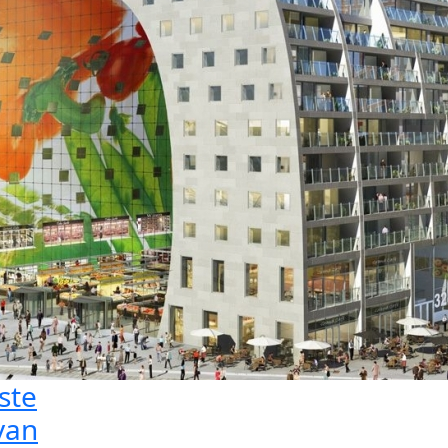
ste
van