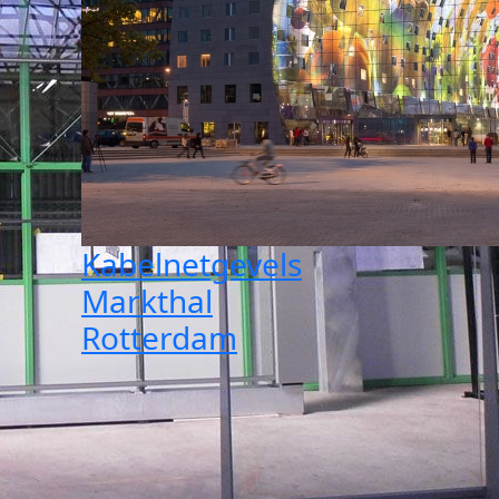
Kabelnetgevels
Markthal
Rotterdam