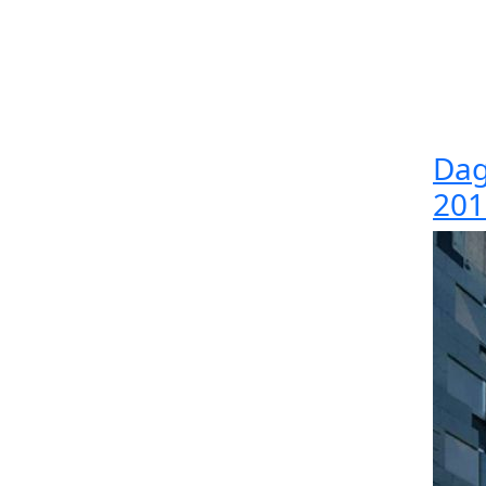
Dag
201