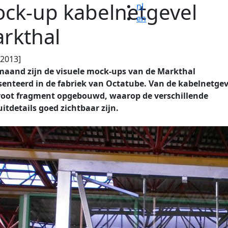
ck-up kabelnetgevel
nl
en
rkthal
.2013]
maand zijn de visuele mock-ups van de Markthal
enteerd in de fabriek van Octatube. Van de kabelnetgeve
root fragment opgebouwd, waarop de verschillende
itdetails goed zichtbaar zijn.