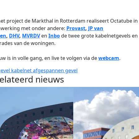
et project de Markthal in Rotterdam realiseert Octatube in
werking met onder andere:
Provast
,
JP van
ren
,
DHV
,
MVRDV
en
Inbo
de twee grote kabelnetgevels en
rades van de woningen.
w is in volle gang, en live te volgen via de
webcam
.
gevel
kabelnet
afgespannen gevel
elateerd nieuws