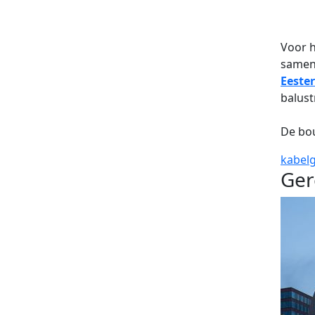
Voor h
samen
Eeste
balust
De bou
kabel
Ger