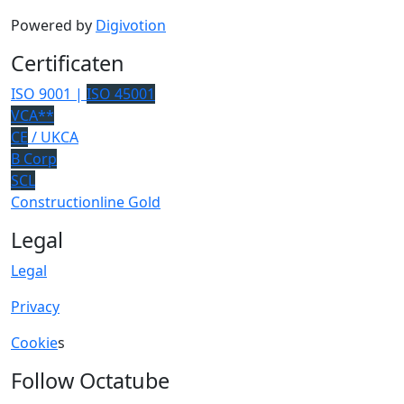
Powered by
Digivotion
Certificaten
ISO 9001 |
ISO 45001
VCA**
CE
/ UKCA
B Corp
SCL
Constructionline Gold
Legal
Legal
Privacy
Cookie
s
Follow Octatube