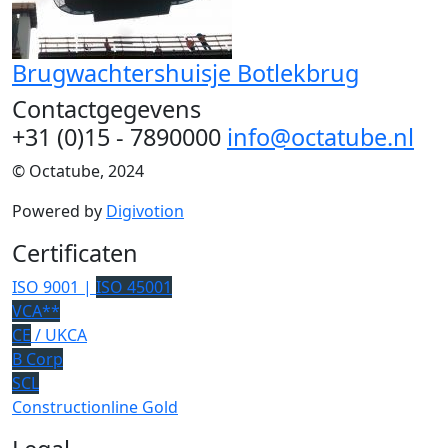
Brugwachtershuisje Botlekbrug
Contactgegevens
+31 (0)15 - 7890000
info@octatube.nl
© Octatube, 2024
Powered by
Digivotion
Certificaten
ISO 9001 |
ISO 45001
VCA**
CE
/ UKCA
B Corp
SCL
Constructionline Gold