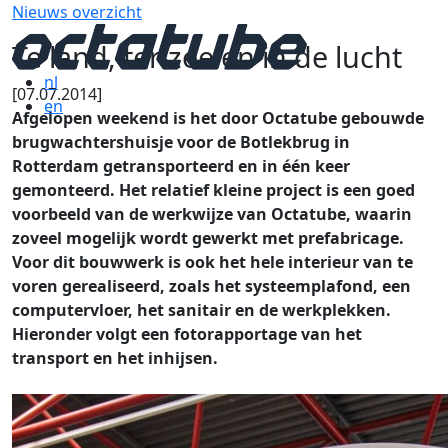
Nieuws overzicht
Te land, ter zee en in de lucht
nl
[07.07.2014]
en
Afgelopen weekend is het door Octatube gebouwde
brugwachtershuisje voor de Botlekbrug in
Rotterdam getransporteerd en in één keer
gemonteerd. Het relatief kleine project is een goed
voorbeeld van de werkwijze van Octatube, waarin
zoveel mogelijk wordt gewerkt met prefabricage.
Voor dit bouwwerk is ook het hele interieur van te
voren gerealiseerd, zoals het systeemplafond, een
computervloer, het sanitair en de werkplekken.
Hieronder volgt een fotorapportage van het
transport en het inhijsen.