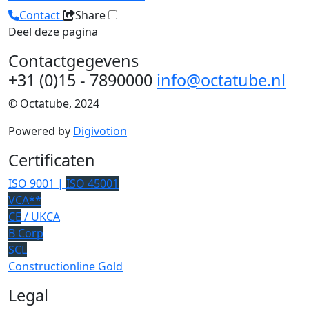
Contact
Share
Deel deze pagina
Contactgegevens
+31 (0)15 - 7890000
info@octatube.nl
© Octatube, 2024
Powered by
Digivotion
Certificaten
ISO 9001 |
ISO 45001
VCA**
CE
/ UKCA
B Corp
SCL
Constructionline Gold
Legal