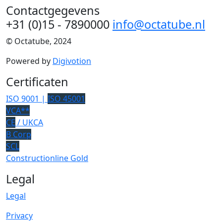
Contactgegevens
+31 (0)15 - 7890000
info@octatube.nl
© Octatube, 2024
Powered by
Digivotion
Certificaten
ISO 9001 |
ISO 45001
VCA**
CE
/ UKCA
B Corp
SCL
Constructionline Gold
Legal
Legal
Privacy