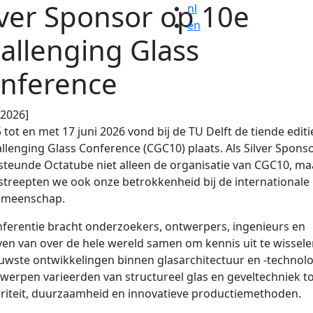
lver Sponsor op 10e
nl
en
allenging Glass
nference
.2026]
 tot en met 17 juni 2026 vond bij de TU Delft de tiende editi
llenging Glass Conference (CGC10) plaats. Als Silver Spons
teunde Octatube niet alleen de organisatie van CGC10, ma
treepten we ook onze betrokkenheid bij de internationale
emeenschap.
ferentie bracht onderzoekers, ontwerpers, ingenieurs en
ven van over de hele wereld samen om kennis uit te wissele
uwste ontwikkelingen binnen glasarchitectuur en -technolo
erpen varieerden van structureel glas en geveltechniek t
ariteit, duurzaamheid en innovatieve productiemethoden.