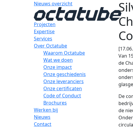
Si
Nieuws overzicht
Ch
Projecten
Co
Expertise
Services
Over Octatube
[17.06
Waarom Octatube
Van 15
Wat we doen
de Cha
Onze impact
onders
Onze geschiedenis
onders
Onze leveranciers
glasg
Onze certificaten
Code of Conduct
De con
Brochures
bedrij
Werken bij
de nie
Nieuws
Onderw
Contact
circul