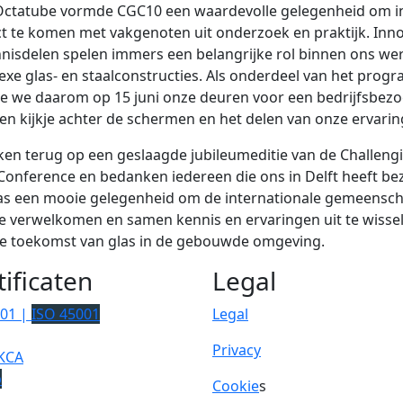
Octatube vormde CGC10 een waardevolle gelegenheid om i
t te komen met vakgenoten uit onderzoek en praktijk. Inno
nisdelen spelen immers een belangrijke rol binnen ons we
xe glas- en staalconstructies. Als onderdeel van het pro
 we daarom op 15 juni onze deuren voor een bedrijfsbez
en kijkje achter de schermen en het delen van onze ervarin
ken terug op een geslaagde jubileumeditie van de Challeng
Conference en bedanken iedereen die ons in Delft heeft be
as een mooie gelegenheid om de internationale gemeensch
te verwelkomen en samen kennis en ervaringen uit te wisse
de toekomst van glas in de gebouwde omgeving.
tificaten
Legal
001 |
ISO 45001
Legal
Privacy
KCA
p
Cookie
s