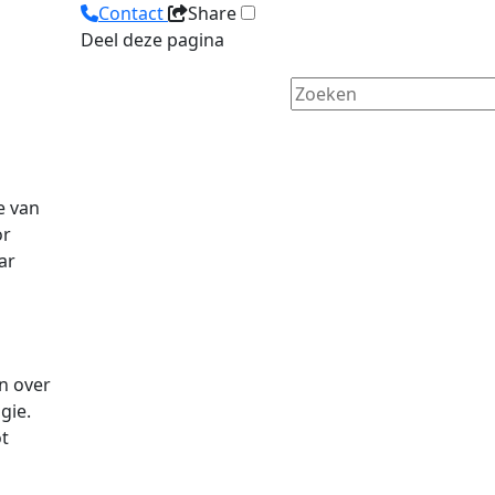
Contact
Share
Deel deze pagina
e van
or
ar
n over
gie.
ot