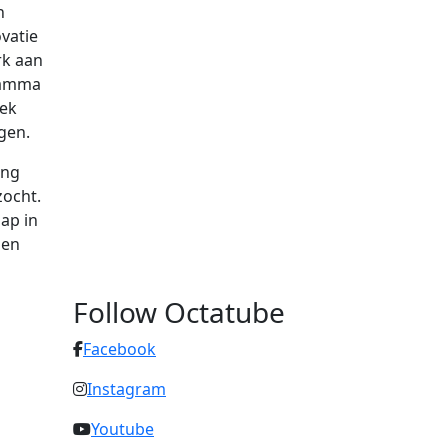
n
vatie
rk aan
gramma
oek
gen.
ing
zocht.
ap in
len
Follow Octatube
Facebook
Instagram
Youtube