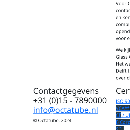
Voor 
contac
en ken
comple
opende
voor e
We kij
Glass 
Het w
Delft 
over 
Contactgegevens
Cer
+31 (0)15 - 7890000
ISO 9
info@octatube.nl
VCA**
CE
/ U
© Octatube, 2024
B Cor
SCL