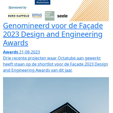
Genomineerd voor de Façade
2023 Design and Engineering
Awards
Awards
21-08-2023
Drie recente projecten waar Octatube aan gewerkt
heeft staan op de shortlist voor de Façade 2023 Design
and Engineering Awards van dit jaar.