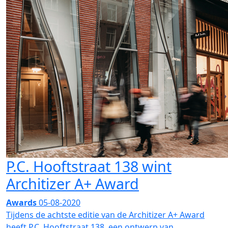
P.C. Hooftstraat 138 wint
Architizer A+ Award
Awards
05-08-2020
Tijdens de achtste editie van de Architizer A+ Award
heeft P.C. Hooftstraat 138, een ontwerp van