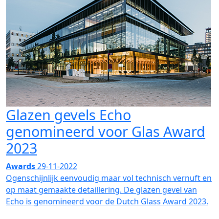
Glazen gevels Echo
genomineerd voor Glas Award
2023
Awards
29-11-2022
Ogenschijnlijk eenvoudig maar vol technisch vernuft en
op maat gemaakte detaillering. De glazen gevel van
Echo is genomineerd voor de Dutch Glass Award 2023.