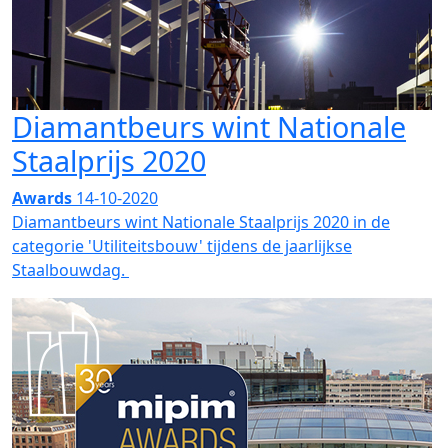
Diamantbeurs wint Nationale
Staalprijs 2020
Awards
14-10-2020
Diamantbeurs wint Nationale Staalprijs 2020 in de
categorie 'Utiliteitsbouw' tijdens de jaarlijkse
Staalbouwdag.