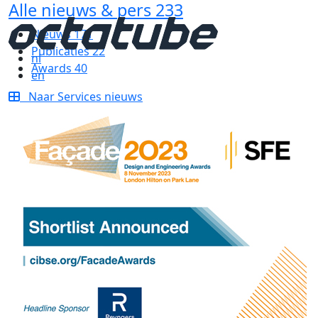
Alle nieuws & pers
233
Nieuws
171
Publicaties
22
nl
Awards
40
en
Naar Services nieuws