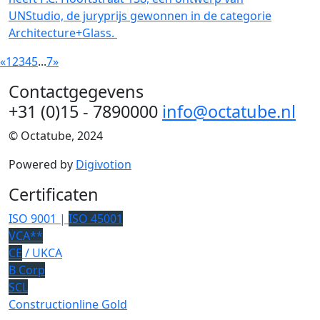
UNStudio, de juryprijs gewonnen in de categorie
Architecture+Glass.
«
1
2
3
4
5
...
7
»
Contactgegevens
+31 (0)15 - 7890000
info@octatube.nl
© Octatube, 2024
Powered by
Digivotion
Certificaten
ISO 9001 |
ISO 45001
VCA**
CE
/ UKCA
B Corp
SCL
Constructionline Gold