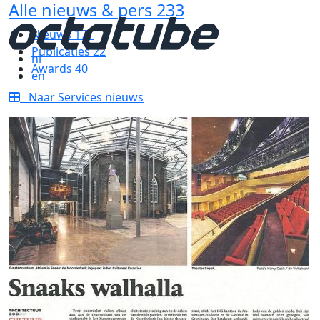
Alle nieuws & pers
233
Nieuws
171
Publicaties
22
nl
Awards
40
en
Naar Services nieuws