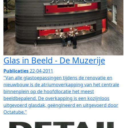
Glas in Beeld - De Muzerije
Publicaties
22-04-2011
"Van alle glastoepassingen tijdens de renovatie en
nieuwbouw is de atriumoverkapping van het centrale
binnenplein op de hoofdlocatie het meest
beeldbepalend. De overkapping is een kozijnloos
uitgevoerd glasdak, geëngineerd en uitgevoerd door
Octatube."