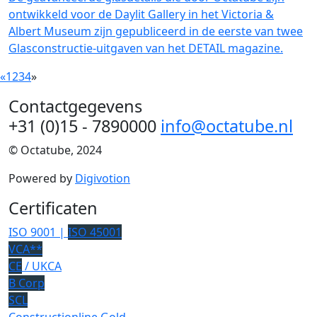
ontwikkeld voor de Daylit Gallery in het Victoria &
Albert Museum zijn gepubliceerd in de eerste van twee
Glasconstructie-uitgaven van het DETAIL magazine.
«
1
2
3
4
»
Contactgegevens
+31 (0)15 - 7890000
info@octatube.nl
© Octatube, 2024
Powered by
Digivotion
Certificaten
ISO 9001 |
ISO 45001
VCA**
CE
/ UKCA
B Corp
SCL