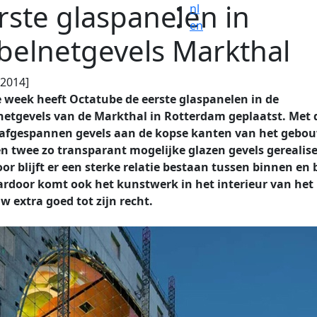
rste glaspanelen in
nl
en
belnetgevels Markthal
.2014]
e week heeft Octatube de eerste glaspanelen in de
netgevels van de Markthal in Rotterdam geplaatst. Met 
 afgespannen gevels aan de kopse kanten van het gebo
n twee zo transparant mogelijke glazen gevels gerealise
or blijft er een sterke relatie bestaan tussen binnen en 
ardoor komt ook het
kunstwerk in het interieur van het
 extra goed tot zijn recht.