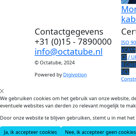
Mon
kab
Contactgegevens
Cer
+31 (0)15 - 7890000
ISO 9
info@octatube.nl
VCA**
CE
/ U
© Octatube, 2024
B Cor
SCL
Powered by
Digivotion
Constr
We gebruiken cookies om het gebruik van onze website, de
eventuele websites van derden zo relevant mogelijk te mak
Door onze website te blijven gebruiken, stemt u in met he
Ja, ik accepteer cookies
Nee, ik accepteer geen cookies