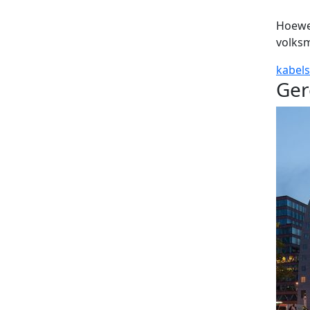
Hoewel
volksm
kabel
Ger