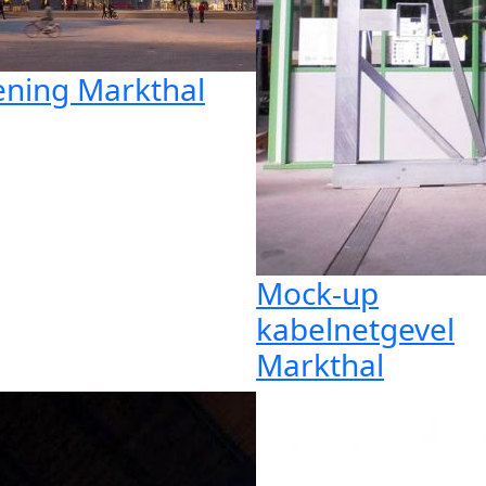
ning Markthal
Mock-up
kabelnetgevel
Markthal