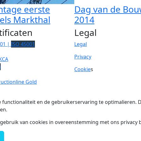
tage eerste
Dag van de Bo
els Markthal
2014
tificaten
Legal
001 |
ISO 45001
Legal
Privacy
KCA
p
Cookie
s
uctionline Gold
 functionaliteit en de gebruikerservaring te optimalieren
en.
t gebruik van cookies in overeenstemming met ons privacy b