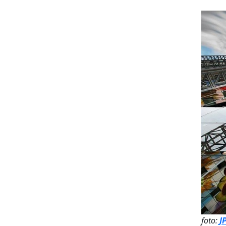
foto:
J