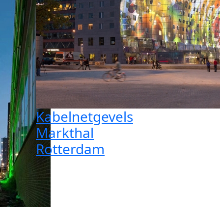
Kabelnetgevels
Markthal
Rotterdam