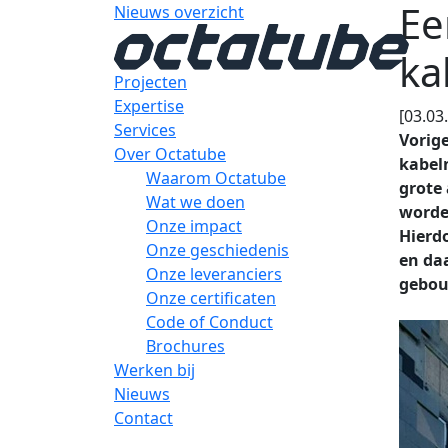
Ee
Nieuws overzicht
ka
Projecten
Expertise
[03.03
Services
Vorig
Over Octatube
kabel
Waarom Octatube
grote
Wat we doen
worde
Onze impact
Hierdo
Onze geschiedenis
en da
Onze leveranciers
gebouw
Onze certificaten
Code of Conduct
Brochures
Werken bij
Nieuws
Contact