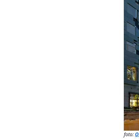
foto:
O