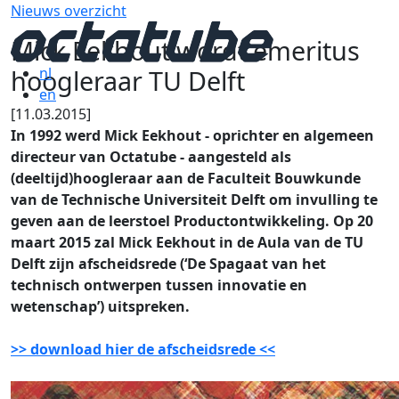
Nieuws overzicht
Mick Eekhout wordt emeritus
hoogleraar TU Delft
nl
en
[11.03.2015]
In 1992 werd Mick Eekhout - oprichter en algemeen
directeur van Octatube - aangesteld als
(deeltijd)hoogleraar aan de Faculteit Bouwkunde
van de Technische Universiteit Delft om invulling te
geven aan de leerstoel Productontwikkeling. Op 20
maart 2015 zal Mick Eekhout in de Aula van de TU
Delft zijn afscheidsrede (‘De Spagaat van het
technisch ontwerpen tussen innovatie en
wetenschap’) uitspreken.
>> download hier de afscheidsrede <<