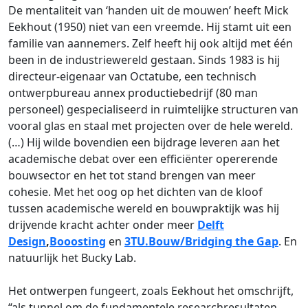
De mentaliteit van ‘handen uit de mouwen’ heeft Mick
Eekhout (1950) niet van een vreemde. Hij stamt uit een
familie van aannemers. Zelf heeft hij ook altijd met één
been in de industriewereld gestaan. Sinds 1983 is hij
directeur-eigenaar van Octatube, een technisch
ontwerpbureau annex productiebedrijf (80 man
personeel) gespecialiseerd in ruimtelijke structuren van
vooral glas en staal met projecten over de hele wereld.
(…) Hij wilde bovendien een bijdrage leveren aan het
academische debat over een efficiënter opererende
bouwsector en het tot stand brengen van meer
cohesie. Met het oog op het dichten van de kloof
tussen academische wereld en bouwpraktijk was hij
drijvende kracht achter onder meer
Delft
Design
,
Booosting
en
3TU.Bouw/Bridging the Gap
. En
natuurlijk het Bucky Lab.
Het ontwerpen fungeert, zoals Eekhout het omschrijft,
“als tunnel om de fundamentele researchresultaten