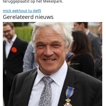
teruggeplaatst op het Mekelpark.
mick eekhout
tu delft
Gerelateerd nieuws