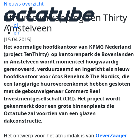
Nieuws overzicht
Atriumoverkapping Ten Thirty
Amstelveen
nl
en
[15.04.2015]
Het voormalige hoofdkantoor van KPMG Nederland
(project TenThirty) op kantorenpark de Bovenlanden
in Amstelveen wordt momenteel hoogwaardig
gerenoveerd, verduurzaamd en ingericht als nieuw
hoofdkantoor voor Atos Benelux & The Nordics, die
een langjarige huurovereenkomst hebben gesloten
met de gebouweigenaar Commerz Real
Investmentgesellschaft (CRI). Het project wordt
gekenmerkt door een grote binnenplaats die
Octatube zal voorzien van een glazen
dakconstructie.
Het ontwerp voor het atriumdak is van
OeverZaaijer