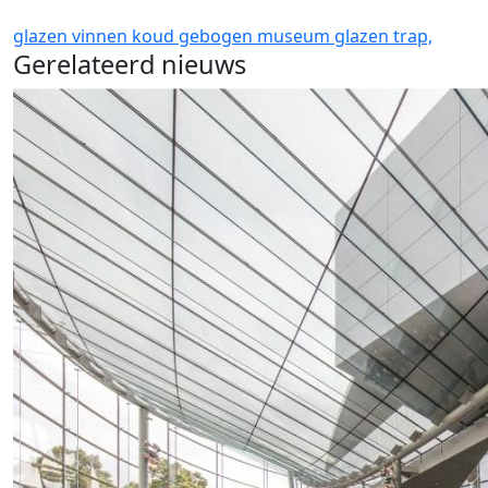
glazen vinnen
koud gebogen
museum glazen
trap,
Gerelateerd nieuws