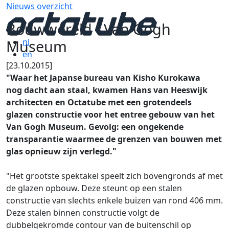
Nieuws overzicht
Bouwwereld - Van Gogh
Museum
nl
en
[23.10.2015]
"Waar het Japanse bureau van Kisho Kurokawa
nog dacht aan staal, kwamen Hans van Heeswijk
archi­tecten en Octatube met een grotendeels
glazen constructie voor het entree gebouw van het
Van Gogh Museum. Gevolg: een ongekende
transparantie waarmee de grenzen van bouwen met
glas opnieuw zijn verlegd."
"Het grootste spektakel speelt zich bovengronds af met
de glazen opbouw. Deze steunt op een stalen
constructie van slechts enkele buizen van rond 406 mm.
Deze stalen binnen­ constructie volgt de
dubbelgekromde contour van de buitenschil op