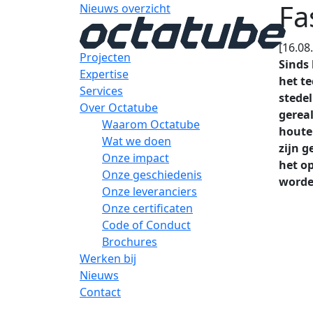
Fa
Nieuws overzicht
[16.08
Projecten
Sinds 
Expertise
het te
Services
stede
Over Octatube
gereal
Waarom Octatube
houte
Wat we doen
zijn g
Onze impact
het op
Onze geschiedenis
worde
Onze leveranciers
Onze certificaten
Code of Conduct
Brochures
Werken bij
Nieuws
Contact