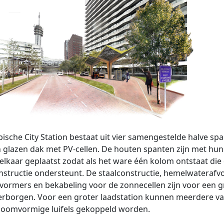
pische City Station bestaat uit vier samengestelde halve sp
 glazen dak met PV-cellen. De houten spanten zijn met hun
elkaar geplaatst zodat als het ware één kolom ontstaat die
structie ondersteunt. De staalconstructie, hemelwaterafvo
ormers en bekabeling voor de zonnecellen zijn voor een g
erborgen. Voor een groter laadstation kunnen meerdere v
boomvormige luifels gekoppeld worden.