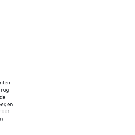
anten
 rug
 de
er, en
root
an