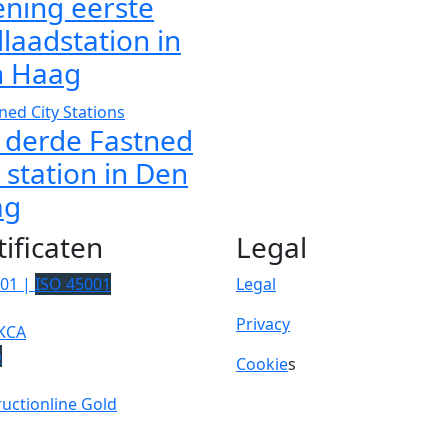
ning eerste
llaadstation in
 Haag
 derde Fastned
y station in Den
ag
tificaten
Legal
001 |
ISO 45001
Legal
Privacy
KCA
p
Cookie
s
uctionline Gold