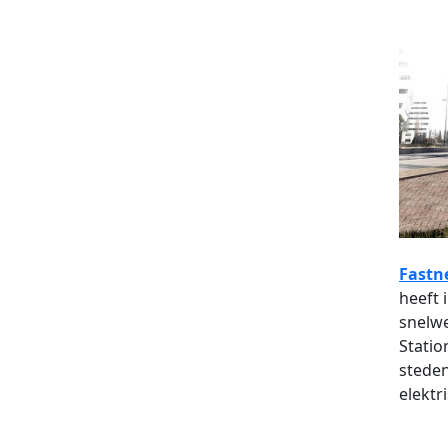
Fastn
heeft 
snelwe
Statio
steden
elektr