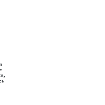
en
se
ity
 de