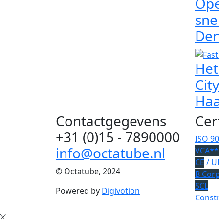
Ope
sne
Den
Het
Cit
Ha
Contactgegevens
Cer
+31 (0)15 - 7890000
ISO 9
info@octatube.nl
VCA**
CE
/ U
© Octatube, 2024
B Cor
SCL
Powered by
Digivotion
Constr