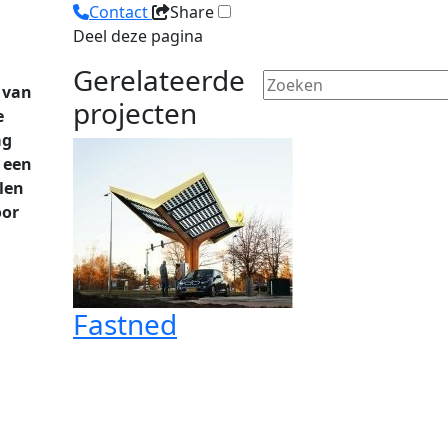
Contact
Share
Deel deze pagina
Gerelateerde
 van
projecten
e
ag
 een
len
oor
Fastned