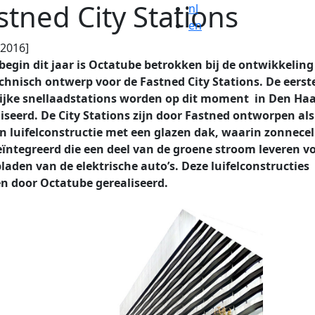
stned City Stations
nl
en
.2016]
begin dit jaar is Octatube betrokken bij de ontwikkeling
chnisch ontwerp voor de Fastned City Stations. De eerst
lijke snellaadstations worden op dit moment in Den Ha
iseerd. De City Stations zijn door Fastned ontworpen als
n luifelconstructie met een glazen dak, waarin zonnecel
eïntegreerd die een deel van de groene stroom leveren v
laden van de elektrische auto’s. Deze luifelconstructies
n door Octatube gerealiseerd.