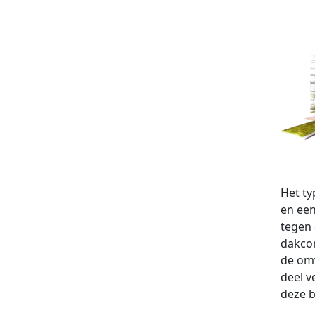
Het ty
en een
tegen 
dakcon
de omv
deel v
deze 