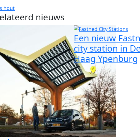
as
hout
elateerd nieuws
Een nieuw Fast
city station in D
Haag Ypenburg