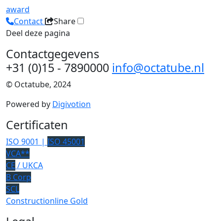
award
Contact
Share
Deel deze pagina
Contactgegevens
+31 (0)15 - 7890000
info@octatube.nl
© Octatube, 2024
Powered by
Digivotion
Certificaten
ISO 9001 |
ISO 45001
VCA**
CE
/ UKCA
B Corp
SCL
Constructionline Gold