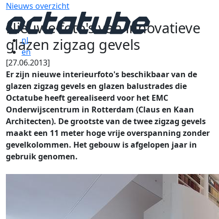
Nieuws overzicht
Nieuwe foto's van innovatieve
glazen zigzag gevels
nl
en
[27.06.2013]
Er zijn nieuwe interieurfoto's beschikbaar van de
glazen zigzag gevels en glazen balustrades die
Octatube heeft gerealiseerd voor het EMC
Onderwijscentrum in Rotterdam (Claus en Kaan
Architecten). De grootste van de twee zigzag gevels
maakt een 11 meter hoge vrije overspanning zonder
gevelkolommen. Het gebouw is afgelopen jaar in
gebruik genomen.