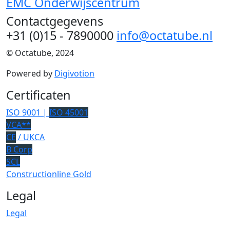
EMC Onderwijscentrum
Contactgegevens
+31 (0)15 - 7890000
info@octatube.nl
© Octatube, 2024
Powered by
Digivotion
Certificaten
ISO 9001 |
ISO 45001
VCA**
CE
/ UKCA
B Corp
SCL
Constructionline Gold
Legal
Legal