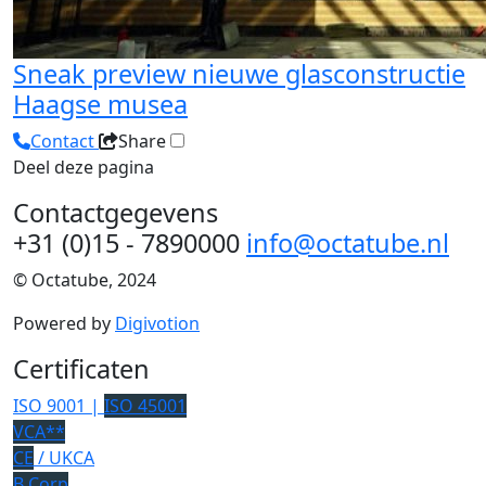
Sneak preview nieuwe glasconstructie
Haagse musea
Contact
Share
Deel deze pagina
Contactgegevens
+31 (0)15 - 7890000
info@octatube.nl
© Octatube, 2024
Powered by
Digivotion
Certificaten
ISO 9001 |
ISO 45001
VCA**
CE
/ UKCA
B Corp