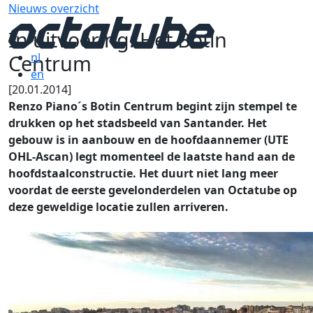
Nieuws overzicht
In uitvoering: Het Botin
Centrum
nl
en
[20.01.2014]
Renzo Piano´s Botin Centrum begint zijn stempel te
drukken op het stadsbeeld van Santander. Het
gebouw is in aanbouw en de hoofdaannemer (UTE
OHL-Ascan) legt momenteel de laatste hand aan de
hoofdstaalconstructie. Het duurt niet lang meer
voordat de eerste gevelonderdelen van Octatube op
deze geweldige locatie zullen arriveren.