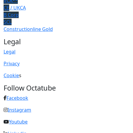
VCA**
CE
/ UKCA
B Corp
SCL
Constructionline Gold
Legal
Legal
Privacy
Cookie
s
Follow Octatube
Facebook
Instagram
Youtube