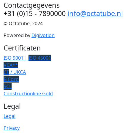
Contactgegevens
+31 (0)15 - 7890000
info@octatube.nl
© Octatube, 2024
Powered by
Digivotion
Certificaten
ISO 9001 |
ISO 45001
VCA**
CE
/ UKCA
B Corp
SCL
Constructionline Gold
Legal
Legal
Privacy