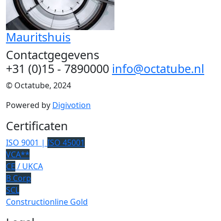
Mauritshuis
Contactgegevens
+31 (0)15 - 7890000
info@octatube.nl
© Octatube, 2024
Powered by
Digivotion
Certificaten
ISO 9001 |
ISO 45001
VCA**
CE
/ UKCA
B Corp
SCL
Constructionline Gold