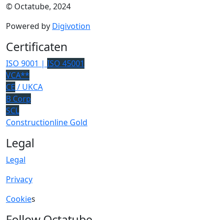
© Octatube, 2024
Powered by
Digivotion
Certificaten
ISO 9001 |
ISO 45001
VCA**
CE
/ UKCA
B Corp
SCL
Constructionline Gold
Legal
Legal
Privacy
Cookie
s
Follow Octatube