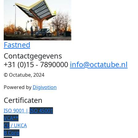
Fastned
Contactgegevens
+31 (0)15 - 7890000
info@octatube.nl
© Octatube, 2024
Powered by
Digivotion
Certificaten
ISO 9001 |
ISO 45001
VCA**
CE
/ UKCA
B Corp