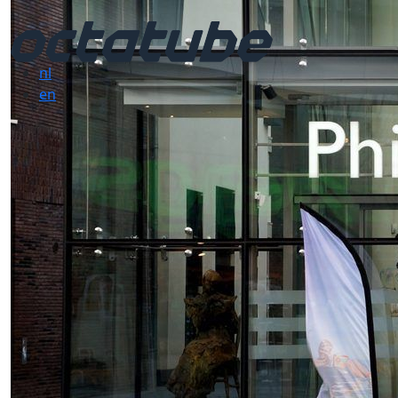
nl
en