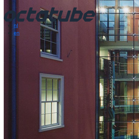
nl
en