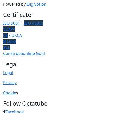
Powered by
Digivotion
Certificaten
ISO 9001 |
ISO 45001
VCA**
CE
/ UKCA
B Corp
SCL
Constructionline Gold
Legal
Legal
Privacy
Cookie
s
Follow Octatube
Facebook