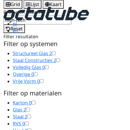
Grid
Lijst
Kaart
Projecten filteren
nl
Reset
en
Filter resultaten
Filter op systemen
Structureel Glas
2
Staal Constructies
2
Volledig Glas
0
Overige
0
Vrije Vorm
0
Filter op materialen
Karton
0
Glas
2
Staal
2
RVS
0