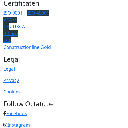
Certificaten
ISO 9001 |
ISO 45001
VCA**
CE
/ UKCA
B Corp
SCL
Constructionline Gold
Legal
Legal
Privacy
Cookie
s
Follow Octatube
Facebook
Instagram