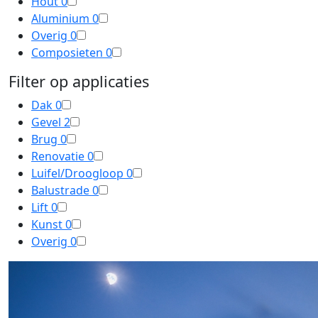
Hout
0
Aluminium
0
Overig
0
Composieten
0
Filter op applicaties
Dak
0
Gevel
2
Brug
0
Renovatie
0
Luifel/Droogloop
0
Balustrade
0
Lift
0
Kunst
0
Overig
0