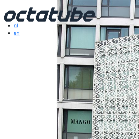
nl
en