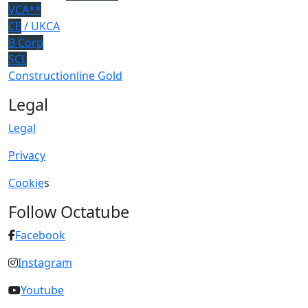
VCA**
CE
/ UKCA
B Corp
SCL
Constructionline Gold
Legal
Legal
Privacy
Cookie
s
Follow Octatube
Facebook
Instagram
Youtube