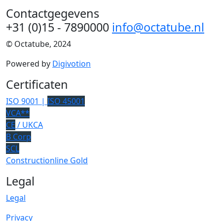
Contactgegevens
+31 (0)15 - 7890000
info@octatube.nl
© Octatube, 2024
Powered by
Digivotion
Certificaten
ISO 9001 |
ISO 45001
VCA**
CE
/ UKCA
B Corp
SCL
Constructionline Gold
Legal
Legal
Privacy