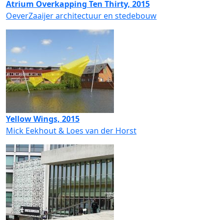
Atrium Overkapping Ten Thirty, 2015
OeverZaaijer architectuur en stedebouw
Yellow Wings, 2015
Mick Eekhout & Loes van der Horst