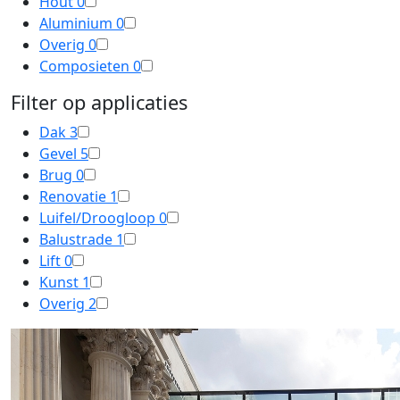
Hout
0
Aluminium
0
Overig
0
Composieten
0
Filter op applicaties
Dak
3
Gevel
5
Brug
0
Renovatie
1
Luifel/Droogloop
0
Balustrade
1
Lift
0
Kunst
1
Overig
2