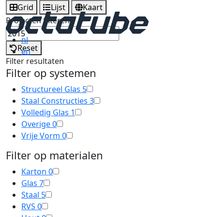
Grid
Lijst
Kaart
Projecten filteren
nl
Reset
en
Filter resultaten
Filter op systemen
Structureel Glas
5
Staal Constructies
3
Volledig Glas
1
Overige
0
Vrije Vorm
0
Filter op materialen
Karton
0
Glas
7
Staal
5
RVS
0