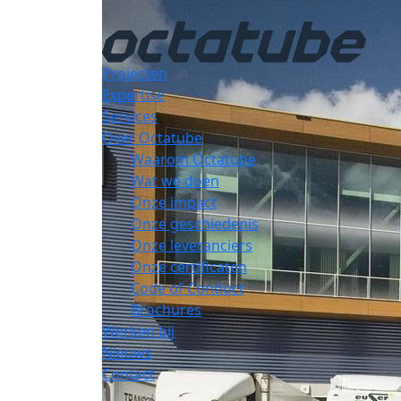
Projecten
Expertise
Services
Over Octatube
Waarom Octatube
Wat we doen
Onze impact
Onze geschiedenis
Onze leveranciers
Onze certificaten
Code of Conduct
Brochures
Werken bij
Nieuws
Contact