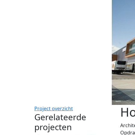
Ho
Project overzicht
Gerelateerde
projecten
Archit
Opdra