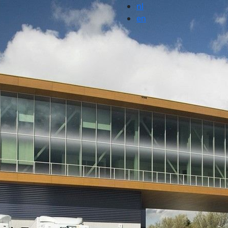
nl
en