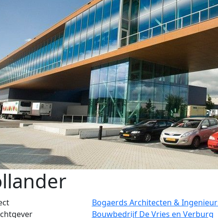
llander
ect
Bogaerds Architecten & Ingenieur
chtgever
Bouwbedrijf De Vries en Verburg