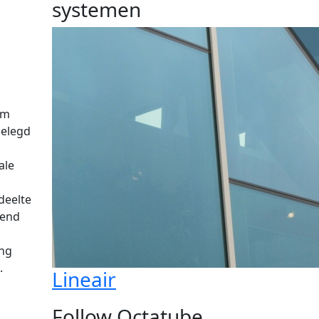
systemen
um
gelegd
ale
deelte
gend
ing
.
Lineair
Follow Octatube