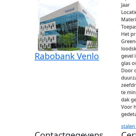
Jaar
Locati
Materi
Toepa
Het pr
Greene
loodsk
Rabobank Venlo
gevel 
glas o
Door d
duurza
zeefdr
te mi
dak g
Voor h
gedeta
stalen
Contactgegevens
Cer