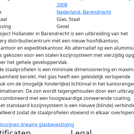
2008
e
Nederland, Barendrecht
aal
Glas, Staal
ssing
Gevel
oject Hollander in Barendrecht is een uitbreiding van het
ry distributiecentrum met een nieuw hoofdkantoor,
antoor en expeditiekantoor. Als alternatief op een alumini
is gekozen voor een stalen kozijnsysteem met vierzijdig op
ver het gehele geveloppervlak.
e staalprofielen is een minimale dimensionering en maxim
amheid bereikt. Het glas heeft een geleidelijk verlopende
uk om de (mogelijk hinderlijke) lichtinval in het kantorenge
nimaliseren. De zon wordt tegengehouden door een uitkra
ecombineerd met een hoogwaardige zonwerende coating.
et standaard kozijnsysteem is een nieuwe (blinde) verbind
illeerd zodat de staalprofielen vloeiend in elkaar overlopen
 kozijnen
lineaire glasbevestiging
tificaten
Legal