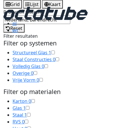
Grid
Lijst
Kaart
Projecten filteren
nl
Reset
en
Filter resultaten
Filter op systemen
Structureel Glas
1
Staal Constructies
0
Volledig Glas
0
Overige
0
Vrije Vorm
0
Filter op materialen
Karton
0
Glas
1
Staal
1
RVS
0