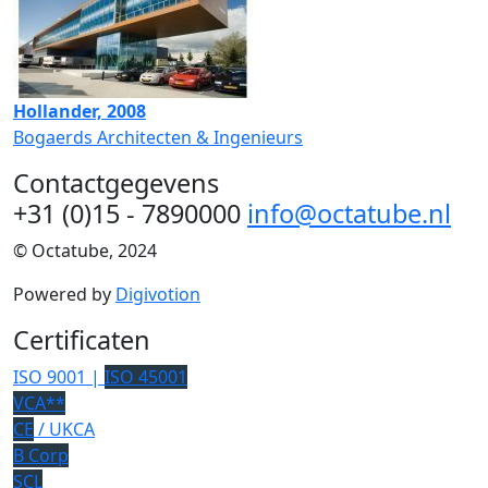
Hollander, 2008
Bogaerds Architecten & Ingenieurs
Contactgegevens
+31 (0)15 - 7890000
info@octatube.nl
© Octatube, 2024
Powered by
Digivotion
Certificaten
ISO 9001 |
ISO 45001
VCA**
CE
/ UKCA
B Corp
SCL