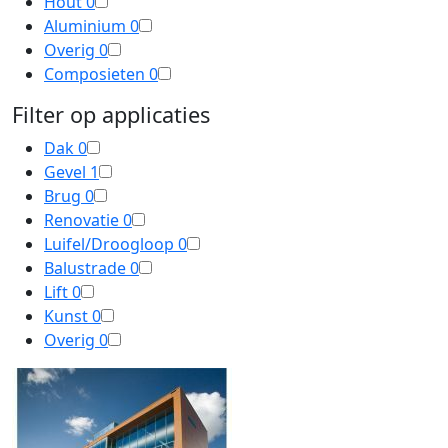
Hout
0
Aluminium
0
Overig
0
Composieten
0
Filter op applicaties
Dak
0
Gevel
1
Brug
0
Renovatie
0
Luifel/Droogloop
0
Balustrade
0
Lift
0
Kunst
0
Overig
0