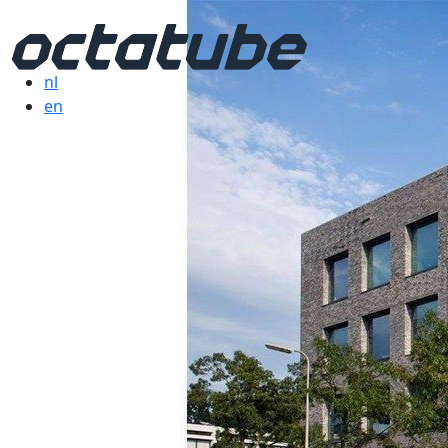
nl
en