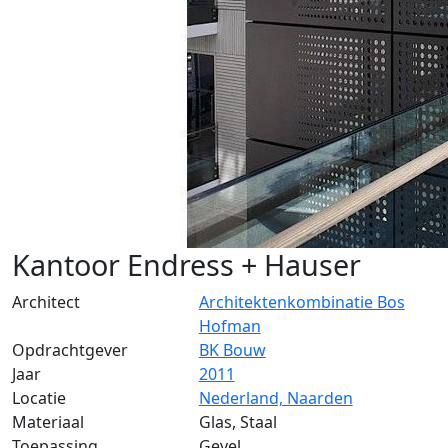
Kantoor Endress + Hauser
Architect
Architektenkombinatie Bos
Hofman
Opdrachtgever
BK Bouw
Jaar
2011
Locatie
Nederland, Naarden
Materiaal
Glas, Staal
Toepassing
Gevel