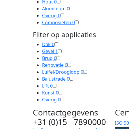
Hout
0
Aluminium
0
Overig
0
Composieten
0
Filter op applicaties
Dak
0
Gevel
1
Brug
0
Renovatie
0
Luifel/Droogloop
0
Balustrade
0
Lift
0
Kunst
0
Overig
0
Contactgegevens
Cer
+31 (0)15 - 7890000
ISO 9