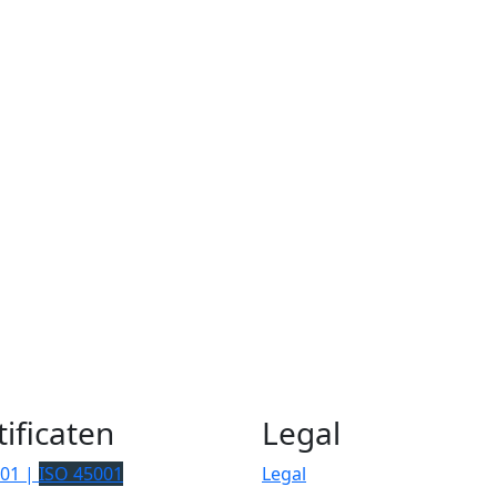
tificaten
Legal
001 |
ISO 45001
Legal