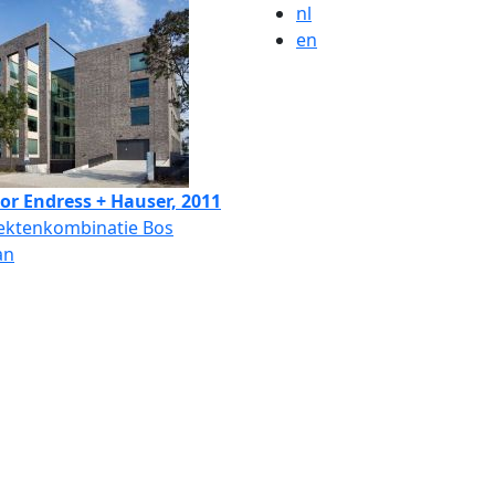
nl
en
or Endress + Hauser, 2011
tektenkombinatie Bos
an