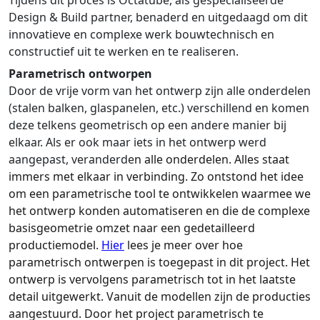
Tijdens
dit proces is Octatube, als gespecialiseerde
Design & Build partner, benaderd en uitgedaagd om dit
innovatieve en complexe werk bouwtechnisch en
constructief uit te werken en te realiseren.
Parametrisch ontworpen
Door de vrije vorm van het ontwerp zijn alle onderdelen
(stalen balken, glaspanelen, etc.) verschillend en komen
deze telkens geometrisch op een andere manier bij
elkaar. Als er ook maar iets in het ontwerp werd
aangepast, veranderde
n
alle onderdelen. Alles staat
imme
rs met elkaar in verbinding. Zo ontstond het idee
om een parametrische tool te ontwikkelen waarmee we
het ontwerp konden automatiseren en die de complexe
basisgeometrie omzet naar een gedetailleerd
productiemodel.
Hier
lees je meer over hoe
parametrisch ontwerpen is toegepast in dit project. Het
ontwerp is vervolgens parametrisch tot in het laatste
detail uitgewerkt. Vanuit de modellen zijn de producties
aangestuurd.
Door h
et project parametrisch te