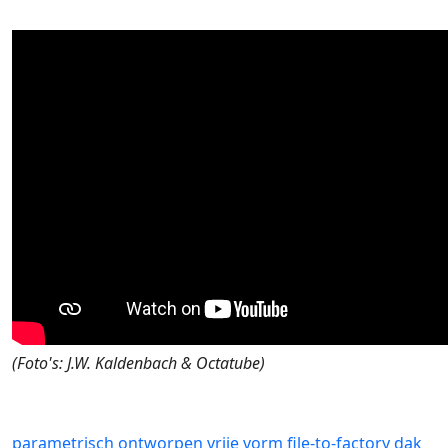
(Foto's: J.W. Kaldenbach & Octatube)
parametrisch ontworpen
vrije vorm
file-to-factory
dak