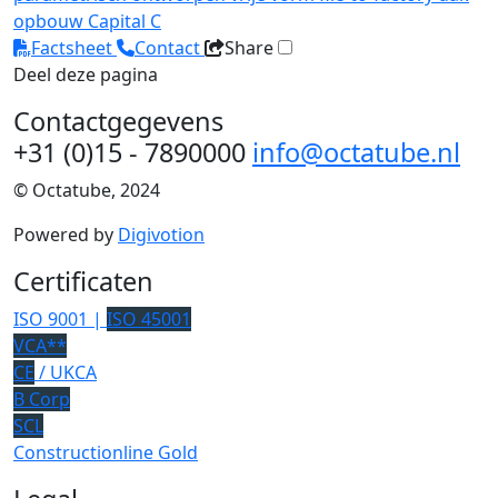
opbouw
Capital C
Factsheet
Contact
Share
Deel deze pagina
Contactgegevens
+31 (0)15 - 7890000
info@octatube.nl
© Octatube, 2024
Powered by
Digivotion
Certificaten
ISO 9001 |
ISO 45001
VCA**
CE
/ UKCA
B Corp
SCL
Constructionline Gold