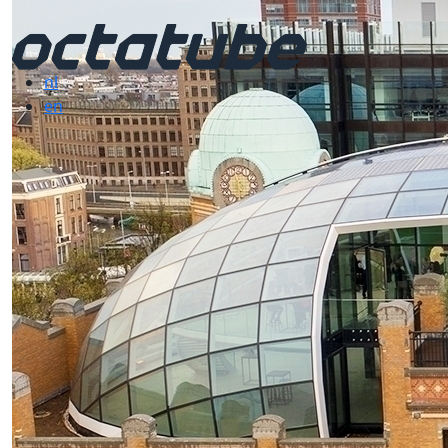
nl
en