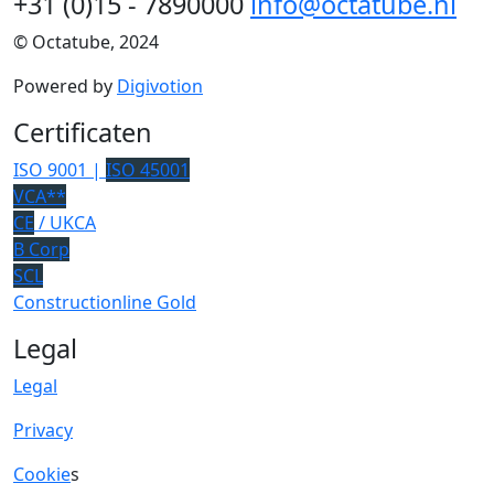
+31 (0)15 - 7890000
info@octatube.nl
© Octatube, 2024
Powered by
Digivotion
Certificaten
ISO 9001 |
ISO 45001
VCA**
CE
/ UKCA
B Corp
SCL
Constructionline Gold
Legal
Legal
Privacy
Cookie
s