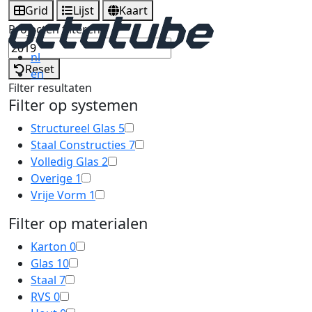
Grid
Lijst
Kaart
Projecten filteren
nl
Reset
en
Filter resultaten
Filter op systemen
Structureel Glas
5
Staal Constructies
7
Volledig Glas
2
Overige
1
Vrije Vorm
1
Filter op materialen
Karton
0
Glas
10
Staal
7
RVS
0