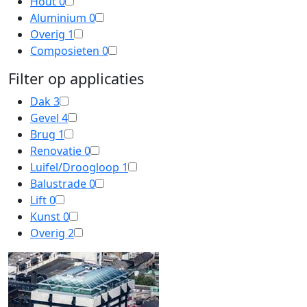
Hout
0
Aluminium
0
Overig
1
Composieten
0
Filter op applicaties
Dak
3
Gevel
4
Brug
1
Renovatie
0
Luifel/Droogloop
1
Balustrade
0
Lift
0
Kunst
0
Overig
2