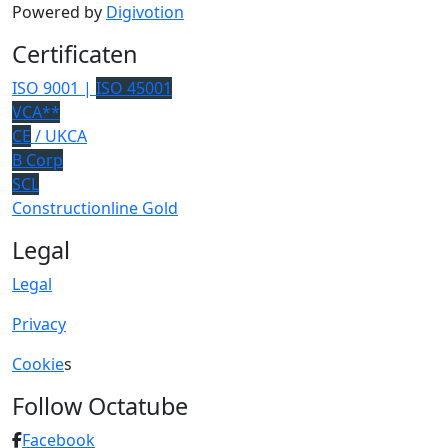
Powered by
Digivotion
Certificaten
ISO 9001 |
ISO 45001
VCA**
CE
/ UKCA
B Corp
SCL
Constructionline Gold
Legal
Legal
Privacy
Cookie
s
Follow Octatube
Facebook