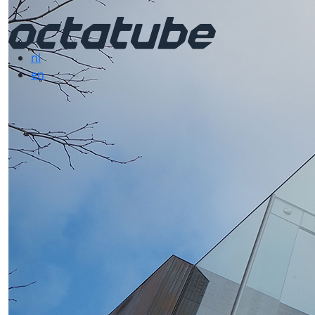
nl
en