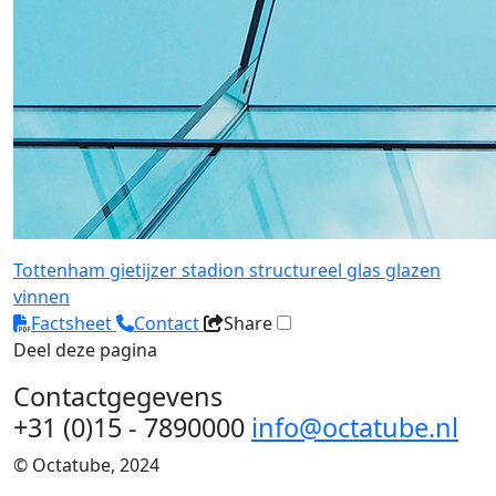
Tottenham
gietijzer
stadion
structureel glas
glazen
vinnen
Factsheet
Contact
Share
Deel deze pagina
Contactgegevens
+31 (0)15 - 7890000
info@octatube.nl
© Octatube, 2024