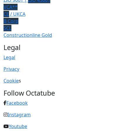
ISO 9001 |
ISO 45001
VCA**
CE
/ UKCA
B Corp
SCL
Constructionline Gold
Legal
Legal
Privacy
Cookie
s
Follow Octatube
Facebook
Instagram
Youtube