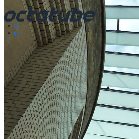
nl
en