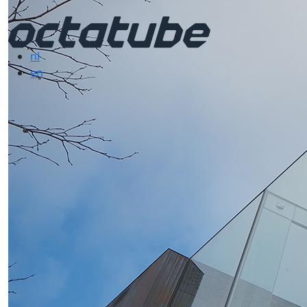
nl
en