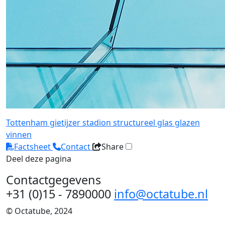
Tottenham
gietijzer
stadion
structureel glas
glazen
vinnen
Factsheet
Contact
Share
Deel deze pagina
Contactgegevens
+31 (0)15 - 7890000
info@octatube.nl
© Octatube, 2024