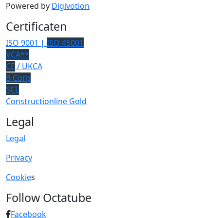
Powered by
Digivotion
Certificaten
ISO 9001 |
ISO 45001
VCA**
CE
/ UKCA
B Corp
SCL
Constructionline Gold
Legal
Legal
Privacy
Cookie
s
Follow Octatube
Facebook