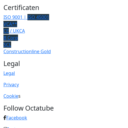
Certificaten
ISO 9001 |
ISO 45001
VCA**
CE
/ UKCA
B Corp
SCL
Constructionline Gold
Legal
Legal
Privacy
Cookie
s
Follow Octatube
Facebook