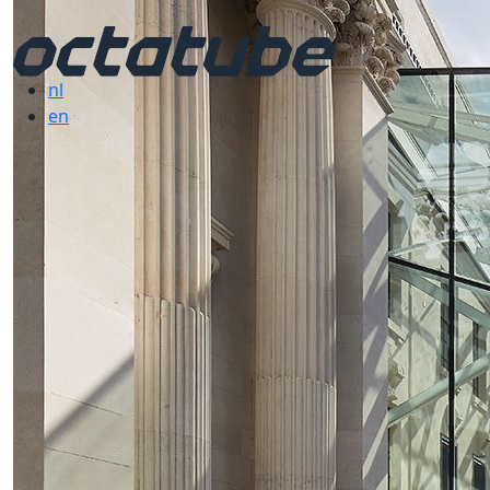
nl
en