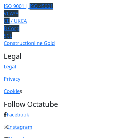
ISO 9001 |
ISO 45001
VCA**
CE
/ UKCA
B Corp
SCL
Constructionline Gold
Legal
Legal
Privacy
Cookie
s
Follow Octatube
Facebook
Instagram