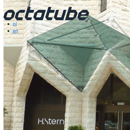
nl
en