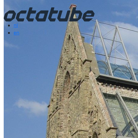
nl
en