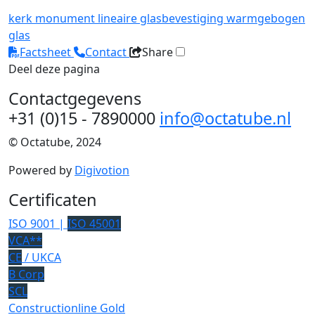
kerk
monument
lineaire glasbevestiging
warmgebogen
glas
Factsheet
Contact
Share
Deel deze pagina
Contactgegevens
+31 (0)15 - 7890000
info@octatube.nl
© Octatube, 2024
Powered by
Digivotion
Certificaten
ISO 9001 |
ISO 45001
VCA**
CE
/ UKCA
B Corp
SCL
Constructionline Gold