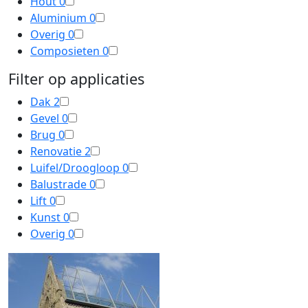
Hout
0
Aluminium
0
Overig
0
Composieten
0
Filter op applicaties
Dak
2
Gevel
0
Brug
0
Renovatie
2
Luifel/Droogloop
0
Balustrade
0
Lift
0
Kunst
0
Overig
0