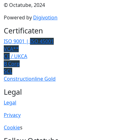
© Octatube, 2024
Powered by
Digivotion
Certificaten
ISO 9001 |
ISO 45001
VCA**
CE
/ UKCA
B Corp
SCL
Constructionline Gold
Legal
Legal
Privacy
Cookie
s