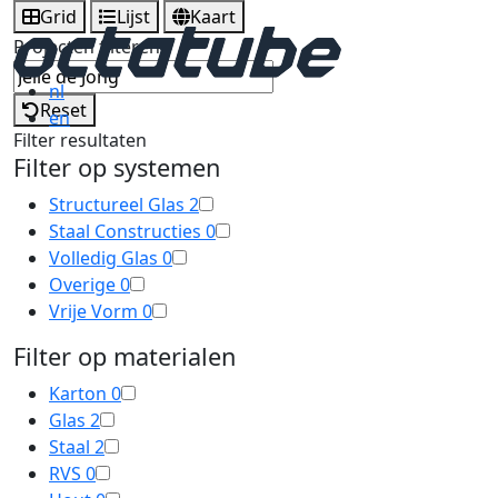
Grid
Lijst
Kaart
Projecten filteren
nl
Reset
en
Filter resultaten
Filter op systemen
Structureel Glas
2
Staal Constructies
0
Volledig Glas
0
Overige
0
Vrije Vorm
0
Filter op materialen
Karton
0
Glas
2
Staal
2
RVS
0