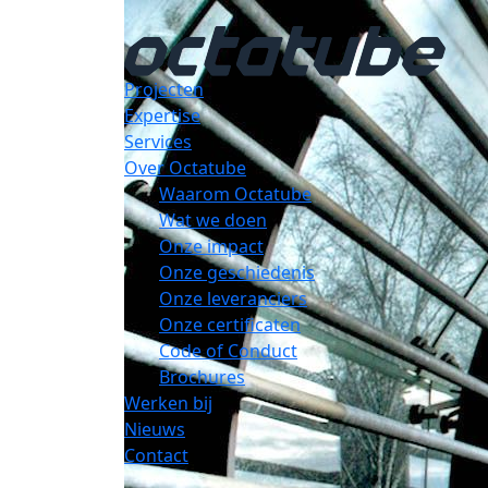
Projecten
Expertise
Services
Over Octatube
Waarom Octatube
Wat we doen
Onze impact
Onze geschiedenis
Onze leveranciers
Onze certificaten
Code of Conduct
Brochures
Werken bij
Nieuws
Contact