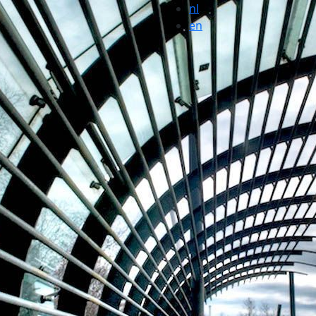
nl
en