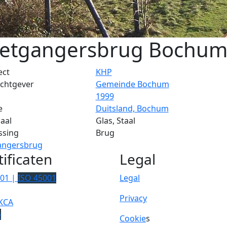
etgangersbrug Bochu
ect
KHP
chtgever
Gemeinde Bochum
1999
e
Duitsland, Bochum
aal
Glas, Staal
ssing
Brug
angersbrug
tificaten
Legal
001 |
ISO 45001
Legal
Privacy
KCA
p
Cookie
s