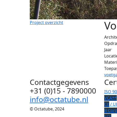
Vo
Project overzicht
Archit
Opdra
Jaar
Locati
Materi
Toepa
voetg
Contactgegevens
Cer
+31 (0)15 - 7890000
ISO 9
info@octatube.nl
VCA**
CE
/ U
© Octatube, 2024
B Cor
SCL