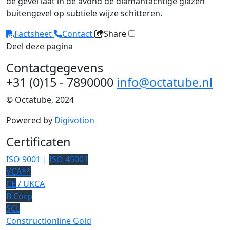
de gevel laat in de avond de diamantachtige glazen
buitengevel op subtiele wijze schitteren.
Factsheet
Contact
Share
Deel deze pagina
Contactgegevens
+31 (0)15 - 7890000
info@octatube.nl
© Octatube, 2024
Powered by
Digivotion
Certificaten
ISO 9001 |
ISO 45001
VCA**
CE
/ UKCA
B Corp
SCL
Constructionline Gold