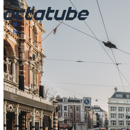
nl
en