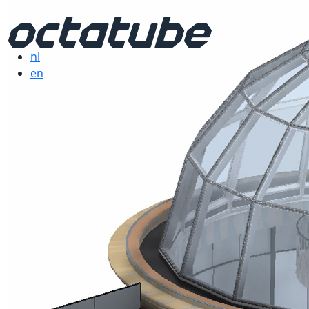
nl
en