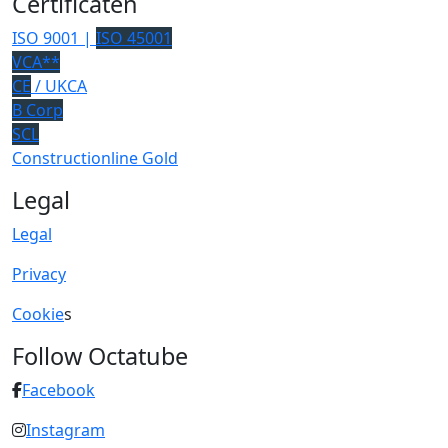
Certificaten
ISO 9001 |
ISO 45001
VCA**
CE
/ UKCA
B Corp
SCL
Constructionline Gold
Legal
Legal
Privacy
Cookie
s
Follow Octatube
Facebook
Instagram