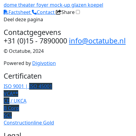
dome
theater
foyer
mock-up
glazen koepel
Factsheet
Contact
Share
Deel deze pagina
Contactgegevens
+31 (0)15 - 7890000
info@octatube.nl
© Octatube, 2024
Powered by
Digivotion
Certificaten
ISO 9001 |
ISO 45001
VCA**
CE
/ UKCA
B Corp
SCL
Constructionline Gold
Legal