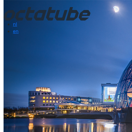
nl
en