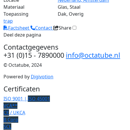
Locatie
Nederland, Amsterdam
Materiaal
Glas, Staal
Toepassing
Dak, Overig
trap
Factsheet
Contact
Share
Deel deze pagina
Contactgegevens
+31 (0)15 - 7890000
info@octatube.nl
© Octatube, 2024
Powered by
Digivotion
Certificaten
ISO 9001 |
ISO 45001
VCA**
CE
/ UKCA
B Corp
SCL