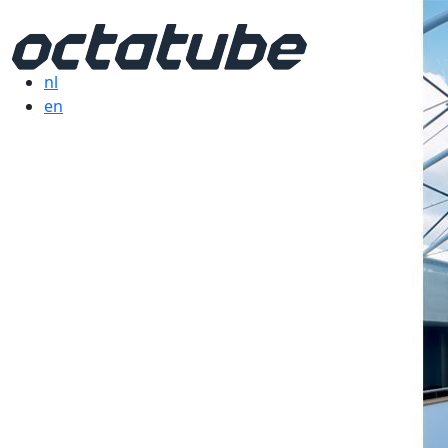
nl
en