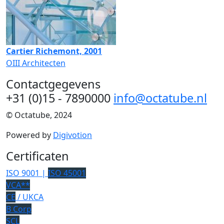
Cartier Richemont, 2001
OIII Architecten
Contactgegevens
+31 (0)15 - 7890000
info@octatube.nl
© Octatube, 2024
Powered by
Digivotion
Certificaten
ISO 9001 |
ISO 45001
VCA**
CE
/ UKCA
B Corp
SCL