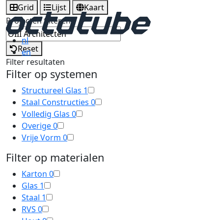
Grid
Lijst
Kaart
Projecten filteren
nl
Reset
en
Filter resultaten
Filter op systemen
Structureel Glas
1
Staal Constructies
0
Volledig Glas
0
Overige
0
Vrije Vorm
0
Filter op materialen
Karton
0
Glas
1
Staal
1
RVS
0