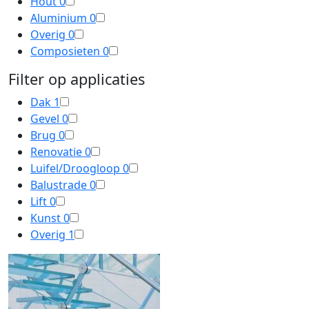
Hout
0
Aluminium
0
Overig
0
Composieten
0
Filter op applicaties
Dak
1
Gevel
0
Brug
0
Renovatie
0
Luifel/Droogloop
0
Balustrade
0
Lift
0
Kunst
0
Overig
1