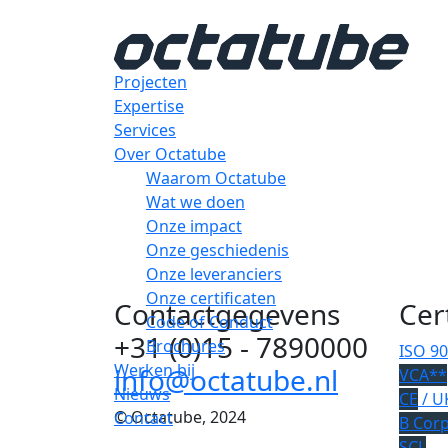
Projecten
Expertise
Services
Over Octatube
Waarom Octatube
Wat we doen
Onze impact
Onze geschiedenis
Onze leveranciers
Onze certificaten
Contactgegevens
Cer
Code of Conduct
+31 (0)15 - 7890000
Brochures
ISO 9
Werken bij
info@octatube.nl
VCA**
Nieuws
CE
/ U
© Octatube, 2024
Contact
B Cor
SCL