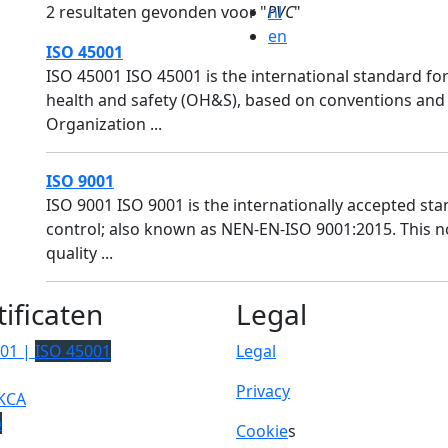
2 resultaten gevonden voor "
PVC
nl
"
en
ISO 45001
ISO 45001 ISO 45001 is the international standard 
health and safety (OH&S), based on conventions and 
Organization ...
ISO 9001
ISO 9001 ISO 9001 is the internationally accepted s
control; also known as NEN-EN-ISO 9001:2015. This 
quality ...
tificaten
Legal
001 |
ISO 45001
Legal
Privacy
KCA
p
Cookie
s